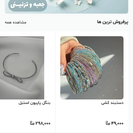
پرفروش ترین ها
مشاهده همه
دستبند کشی
بنگل پاپیون استیل
298,000
49,000